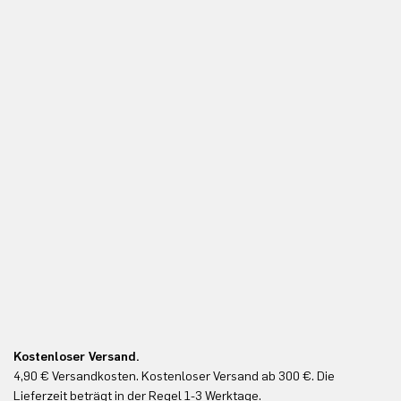
Kostenloser Versand.
Ko
4,90 € Versandkosten. Kostenloser Versand ab 300 €. Die
Ko
Lieferzeit beträgt in der Regel 1-3 Werktage.
In