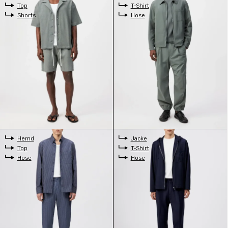
Top
T-Shirt
Shorts
Hose
Hemd
Jacke
Top
T-Shirt
Hose
Hose