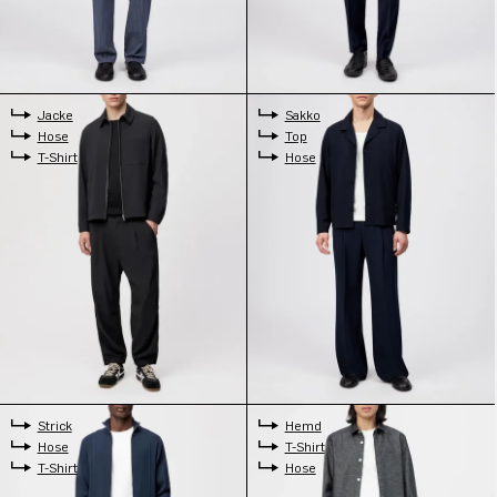
Jacke
Sakko
Hose
Top
T-Shirt
Hose
Strick
Hemd
Hose
T-Shirt
T-Shirt
Hose