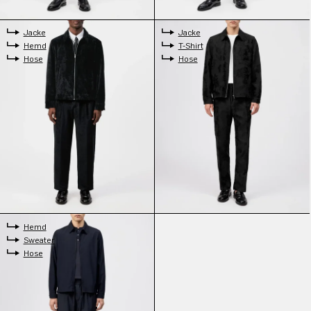
Jacke
Jacke
Hemd
T-Shirt
Hose
Hose
Hemd
Sweater
Hose