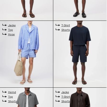
Jacke
T-Shirt
Top
Shorts
Hose
Hemd
Jacke
Top
T-Shirt
Shorts
Shorts