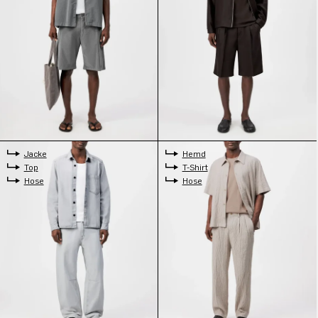
Jacke
Hemd
Top
T-Shirt
Hose
Hose