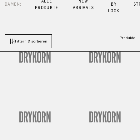
ALLE
NEW
DAMEN:
BY
ST
PRODUKTE
ARRIVALS
LOOK
Produkte
Filtern & sortieren