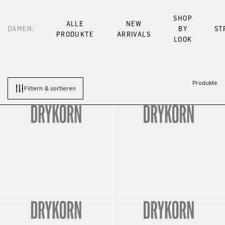
SHOP
ALLE
NEW
DAMEN:
BY
ST
PRODUKTE
ARRIVALS
LOOK
Produkte
Filtern & sortieren