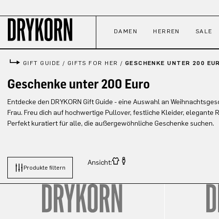
 Hauptinhalt springen
Zur Suche springen
Zur Hauptnavigation springen
DAMEN
HERREN
SALE
GIFT GUIDE
/
GIFTS FOR HER
/
GESCHENKE UNTER 200 EU
Geschenke unter 200 Euro
Entdecke den DRYKORN Gift Guide - eine Auswahl an Weihnachtsgesc
Frau. Freu dich auf hochwertige Pullover, festliche Kleider, elegante
Perfekt kuratiert für alle, die außergewöhnliche Geschenke suchen.
Ansicht:
Produkte filtern