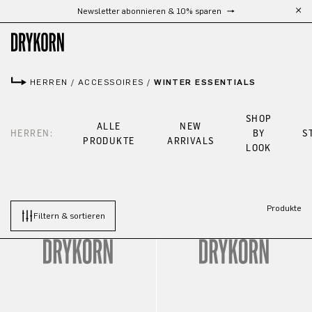
Newsletter abonnieren & 10% sparen
Zum Hauptinhalt springen
HERREN
/
ACCESSOIRES
/
WINTER ESSENTIALS
SHOP
ALLE
NEW
HERREN:
BY
S
PRODUKTE
ARRIVALS
LOOK
Produkte
Filtern & sortieren