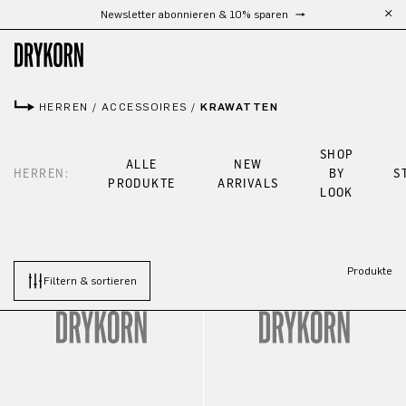
Newsletter abonnieren & 10% sparen
Zum Hauptinhalt springen
HERREN
/
ACCESSOIRES
/
KRAWATTEN
SHOP
ALLE
NEW
HERREN:
BY
S
PRODUKTE
ARRIVALS
LOOK
Produkte
Filtern & sortieren