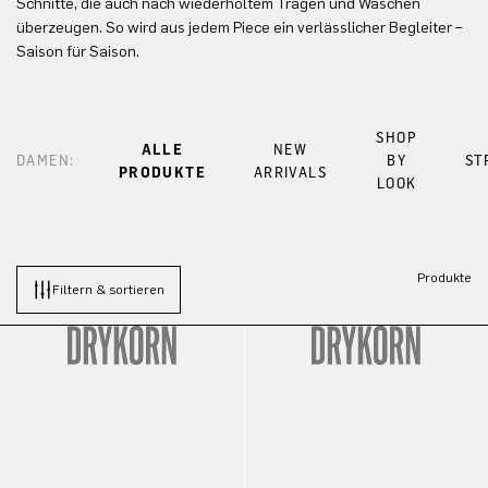
Schnitte, die auch nach wiederholtem Tragen und Waschen
überzeugen. So wird aus jedem Piece ein verlässlicher Begleiter –
Saison für Saison.
SHOP
ALLE
NEW
DAMEN:
BY
ST
PRODUKTE
ARRIVALS
LOOK
Produkte
Filtern & sortieren