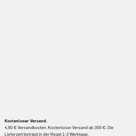
Kostenloser Versand.
Ko
4,90 € Versandkosten. Kostenloser Versand ab 300 €. Die
Ko
Lieferzeit beträgt in der Regel 1-3 Werktage.
In