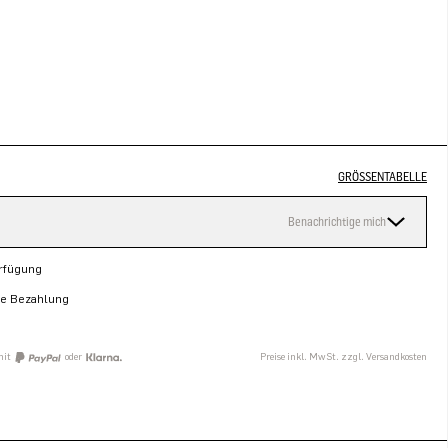
GRÖSSENTABELLE
Benachrichtige mich
erfügung
re Bezahlung
mit
oder
Preise inkl. MwSt. zzgl. Versandkosten