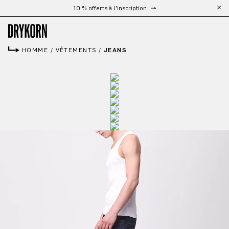
Livraison gratuite à partir de 300 €
Passer au contenu principal
HOMME
/
VÊTEMENTS
/
JEANS