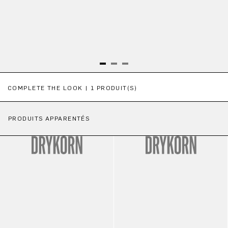
Ignorer la galerie de produits
COMPLETE THE LOOK | 1 PRODUIT(S)
PRODUITS APPARENTÉS