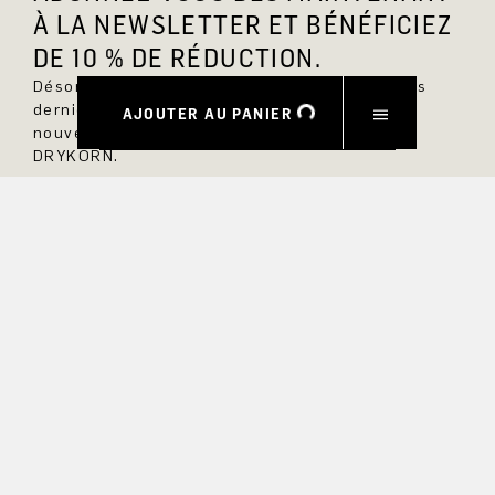
À LA NEWSLETTER ET BÉNÉFICIEZ
DE 10 % DE RÉDUCTION.
Désormais, vous serez toujours au courant des
dernières nouveautés et ne manquerez aucun
AJOUTER AU PANIER
nouveau modèle dans la boutique en ligne
DRYKORN.
PRÉNOM
NOM DE FAMILLE
COURRIEL
INTÉRÊT