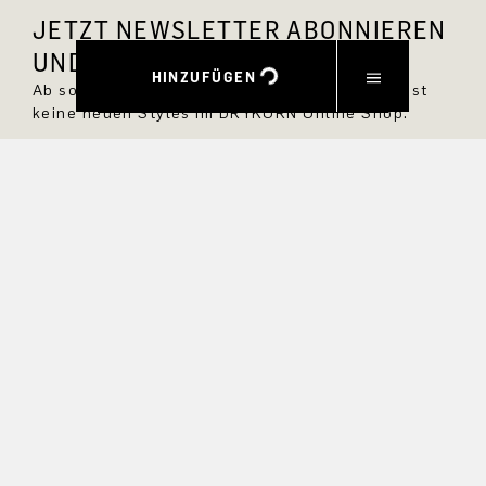
JETZT NEWSLETTER ABONNIEREN
UND 10 % RABATT SICHERN.
HINZUFÜGEN
Ab sofort bist Du immer up to date und verpasst
keine neuen Styles im DRYKORN Online Shop.
VORNAME
NACHNAME
E-MAIL
INTERESSEN