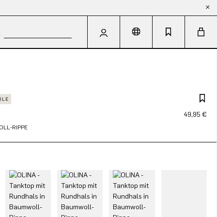
DLE
49,95 €
OLL-RIPPE