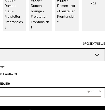
GRÖSSENTABELLE
Tage
re Bezahlung
UNDLE10
spare 10%