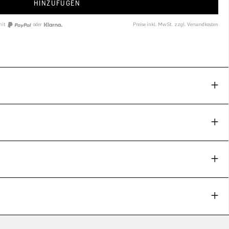
HINZUFÜGEN
mit
oder
Preise inkl. MwSt. zzgl. Versandkosten