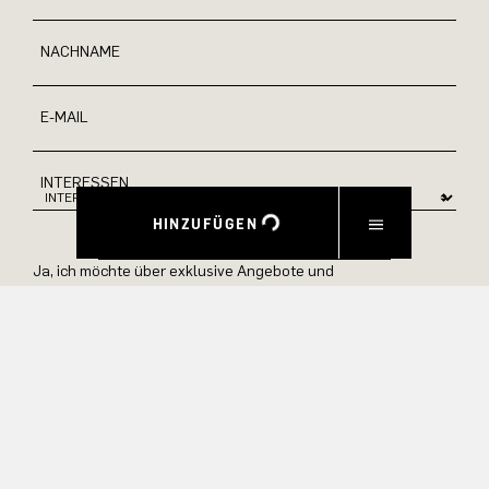
NACHNAME
E-MAIL
INTERESSEN
HINZUFÜGEN
Ja, ich möchte über exklusive Angebote und
Produktvorschauen auf dem Laufenden bleiben.
Informationen zur Stornierung und Datenverarbeitung finden
Sie in unserer Datenschutzerklärung.
ABSENDEN