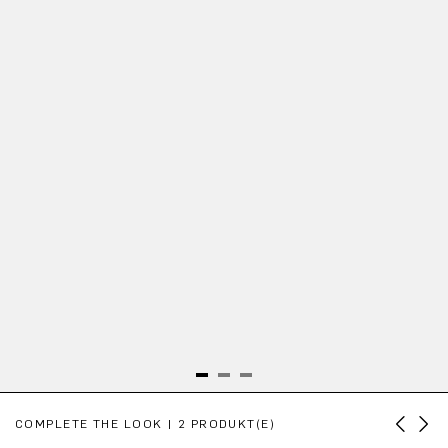
Produktgalerie überspringen
COMPLETE THE LOOK | 2 PRODUKT(E)