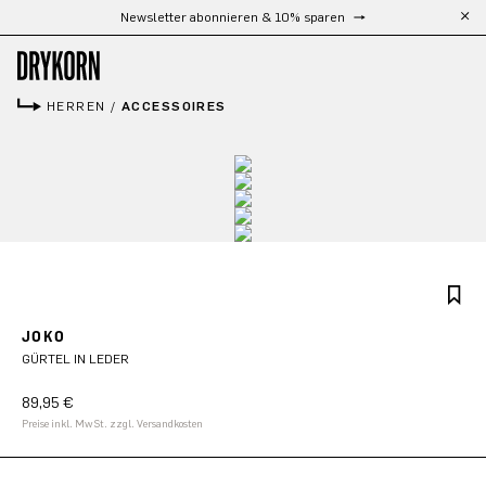
Kostenloser Versand ab 300 €
Zum Hauptinhalt springen
HERREN
/
ACCESSOIRES
JOKO
GÜRTEL IN LEDER
89,95 €
Preise inkl. MwSt. zzgl. Versandkosten