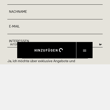
NACHNAME
E-MAIL
INTERESSEN
HINZUFÜGEN
Ja, ich möchte über exklusive Angebote und
Produktvorschauen auf dem Laufenden bleiben.
Informationen zur Stornierung und Datenverarbeitung finden
Sie in unserer Datenschutzerklärung.
ABSENDEN