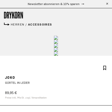
Newsletter abonnieren & 10% sparen
Kostenloser Versand ab 300 €
Zum Hauptinhalt springen
HERREN
/
ACCESSOIRES
JOKO
GÜRTEL IN LEDER
89,95 €
Preise inkl. MwSt. zzgl. Versandkosten