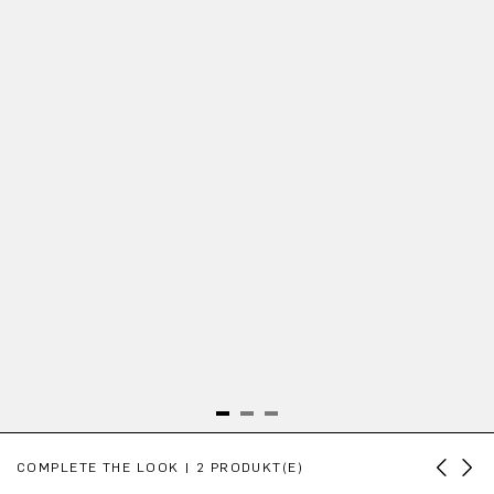
Produktgalerie überspringen
COMPLETE THE LOOK | 2 PRODUKT(E)