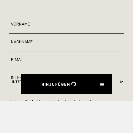
VORNAME
NACHNAME
E-MAIL
INTERESSEN
HINZUFÜGEN
Ja, ich möchte über exklusive Angebote und
Produktvorschauen auf dem Laufenden bleiben.
Informationen zur Stornierung und Datenverarbeitung finden
Sie in unserer Datenschutzerklärung.