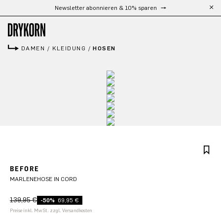
Kostenloser Versand ab 300 €
Zum Hauptinhalt springen
DAMEN
/
KLEIDUNG
/
HOSEN
BEFORE
MARLENEHOSE IN CORD
139,95 €
-50%
69,95 €
Preise inkl. MwSt. zzgl. Versandkosten