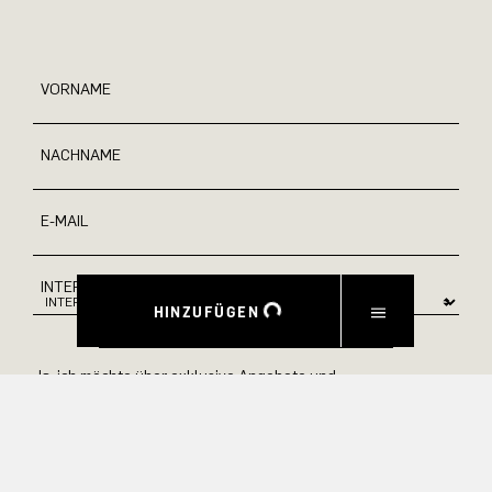
VORNAME
NACHNAME
E-MAIL
INTERESSEN
HINZUFÜGEN
Ja, ich möchte über exklusive Angebote und
Produktvorschauen auf dem Laufenden bleiben.
Informationen zur Stornierung und Datenverarbeitung finden
Sie in unserer Datenschutzerklärung.