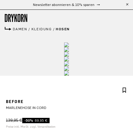
Kostenloser Versand ab 300 €
Zum Hauptinhalt springen
DAMEN
/
KLEIDUNG
/
HOSEN
BEFORE
MARLENEHOSE IN CORD
139,95 €
-50%
69,95 €
Preise inkl. MwSt. zzgl. Versandkosten