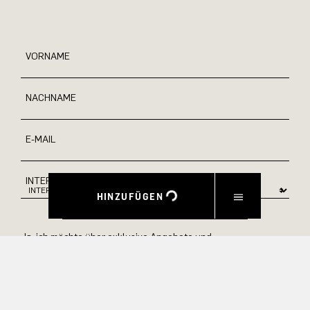
VORNAME
NACHNAME
E-MAIL
INTERESSEN
HINZUFÜGEN
Ja, ich möchte über exklusive Angebote und
Produktvorschauen auf dem Laufenden bleiben.
Informationen zur Stornierung und Datenverarbeitung finden
Sie in unserer Datenschutzerklärung.