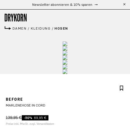
Kostenloser Versand ab 300 €
Zum Hauptinhalt springen
DAMEN
/
KLEIDUNG
/
HOSEN
BEFORE
MARLENEHOSE IN CORD
139,95 €
-50%
69,95 €
Preise inkl. MwSt. zzgl. Versandkosten