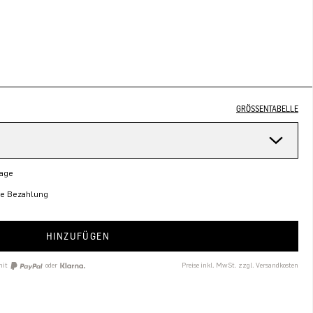
GRÖSSENTABELLE
Tage
re Bezahlung
HINZUFÜGEN
mit
oder
Preise inkl. MwSt. zzgl. Versandkosten