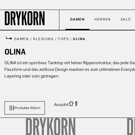
 Hauptinhalt springen
Zur Suche springen
Zur Hauptnavigation springen
DAMEN
HERREN
SALE
DAMEN
/
KLEIDUNG
/
TOPS
/
OLINA
OLINA
OLINA ist ein sportives Tanktop mit feiner Rippenstruktur, das jede G
Passform und das zeitlose Design machen es zum ultimativen Everyday
Layering oder solo getragen.
Ansicht:
Produkte filtern