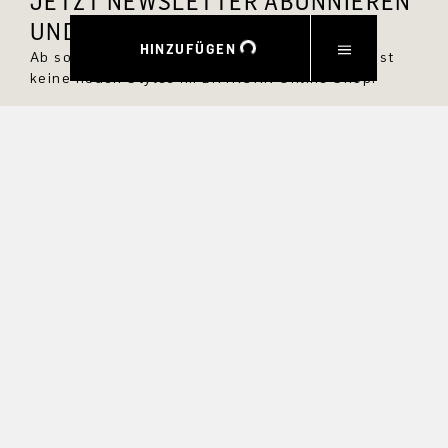
JETZT NEWSLETTER ABONNIEREN
UND 10 % RABATT SICHERN.
HINZUFÜGEN
Ab sofort bist Du immer up to date und verpasst
keine neuen Styles im DRYKORN Online Shop.
VORNAME
NACHNAME
E-MAIL
INTERESSEN
Ja, ich möchte über exklusive Angebote und