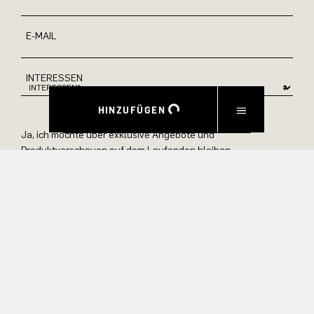
E-MAIL
INTERESSEN
HINZUFÜGEN
Ja, ich möchte über exklusive Angebote und
Produktvorschauen auf dem Laufenden bleiben.
Informationen zur Stornierung und Datenverarbeitung finden
Sie in unserer Datenschutzerklärung.
ABSENDEN