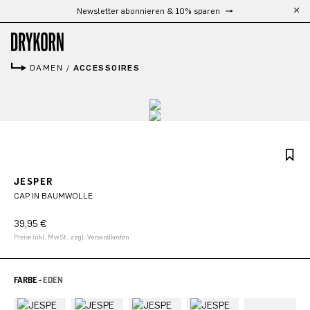
Kostenloser Versand ab 300 €
Zum Hauptinhalt springen
DAMEN
/
ACCESSOIRES
JESPER
CAP IN BAUMWOLLE
39,95 €
Preise inkl. MwSt. zzgl. Versandkosten
FARBE -
EDEN