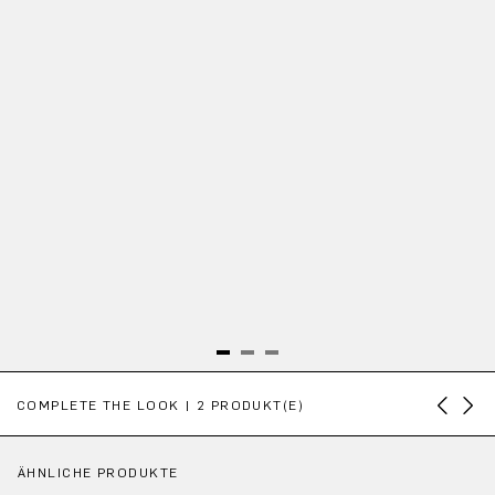
Produktgalerie überspringen
COMPLETE THE LOOK | 2 PRODUKT(E)
ÄHNLICHE PRODUKTE