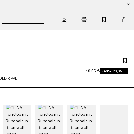
49,95 €
-40%
29,95 €
OLL-RIPPE