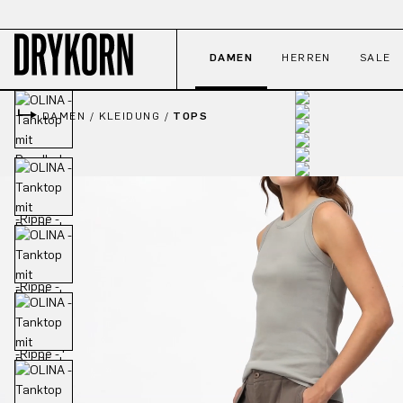
 Hauptinhalt springen
Zur Suche springen
Zur Hauptnavigation springen
DAMEN
HERREN
SALE
DAMEN
/
KLEIDUNG
/
TOPS