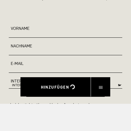
VORNAME
NACHNAME
E-MAIL
INTERESSEN
HINZUFÜGEN
Ja, ich möchte über exklusive Angebote und
Produktvorschauen auf dem Laufenden bleiben.
Informationen zur Stornierung und Datenverarbeitung finden
Sie in unserer Datenschutzerklärung.