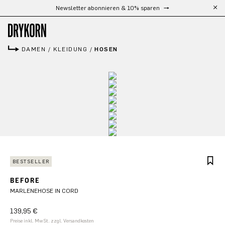
Kostenloser Versand ab 300 €
Zum Hauptinhalt springen
DAMEN
/
KLEIDUNG
/
HOSEN
BESTSELLER
BEFORE
MARLENEHOSE IN CORD
139,95 €
Preise inkl. MwSt. zzgl. Versandkosten