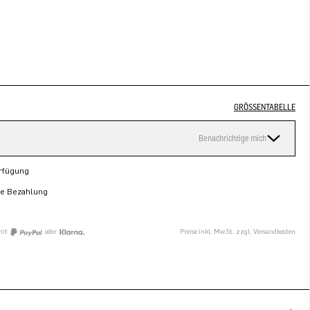
GRÖSSENTABELLE
Benachrichtige mich
erfügung
re Bezahlung
mit
oder
Preise inkl. MwSt. zzgl. Versandkosten