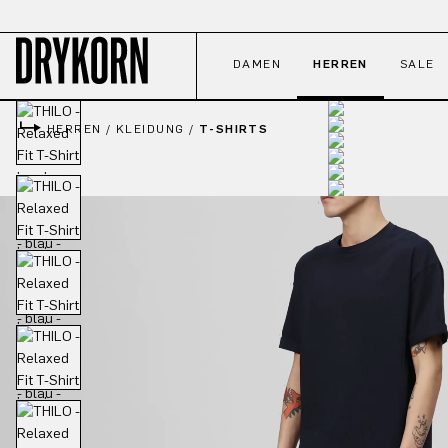
 Hauptinhalt springen
Zur Suche springen
Zur Hauptnavigation springen
DAMEN
HERREN
SALE
HERREN
/
KLEIDUNG
/
T-SHIRTS