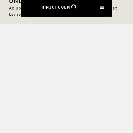
UND 10 % RABATT SICHERN.
HINZUFÜGEN
Ab sofort bist Du immer up to date und verpasst
keine neuen Styles im DRYKORN Online Shop.
VORNAME
NACHNAME
E-MAIL
INTERESSEN
Ja, ich möchte über exklusive Angebote und
Produktvorschauen auf dem Laufenden bleiben.