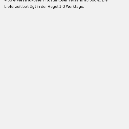
4,90 € Versandkosten. Kostenloser Versand ab 300 €. Die
Ko
Lieferzeit beträgt in der Regel 1-3 Werktage.
In