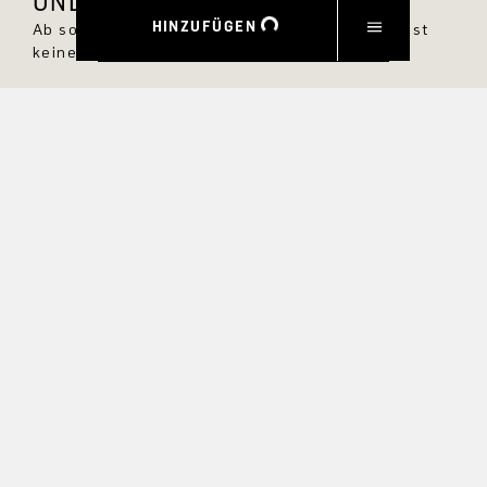
UND 10 % RABATT SICHERN.
HINZUFÜGEN
Ab sofort bist Du immer up to date und verpasst
keine neuen Styles im DRYKORN Online Shop.
VORNAME
NACHNAME
E-MAIL
INTERESSEN
Ja, ich möchte über exklusive Angebote und
Produktvorschauen auf dem Laufenden bleiben.