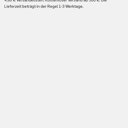
4,90 € Versandkosten. Kostenloser Versand ab 300 €. Die
Ko
Lieferzeit beträgt in der Regel 1-3 Werktage.
In