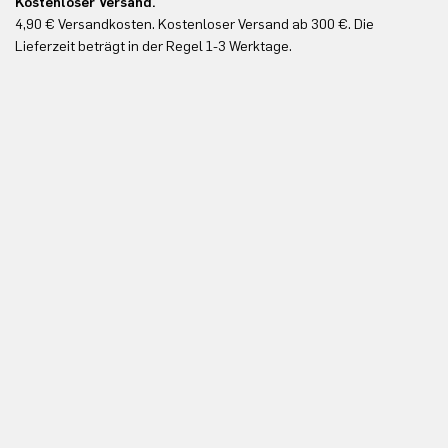
Kostenloser Versand.
Ko
4,90 € Versandkosten. Kostenloser Versand ab 300 €. Die
Ko
Lieferzeit beträgt in der Regel 1-3 Werktage.
In