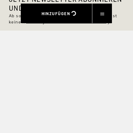
UND 10 % RABATT SICHERN.
HINZUFÜGEN
Ab sofort bist Du immer up to date und verpasst
keine neuen Styles im DRYKORN Online Shop.
VORNAME
NACHNAME
E-MAIL
INTERESSEN
Ja, ich möchte über exklusive Angebote und