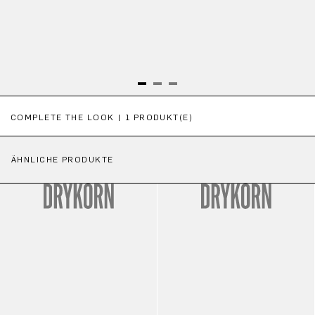
Produktgalerie überspringen
COMPLETE THE LOOK | 1 PRODUKT(E)
ÄHNLICHE PRODUKTE