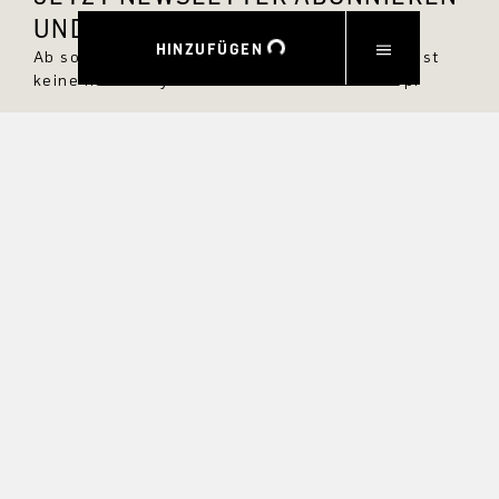
UND 10 % RABATT SICHERN.
HINZUFÜGEN
Ab sofort bist Du immer up to date und verpasst
keine neuen Styles im DRYKORN Online Shop.
VORNAME
NACHNAME
E-MAIL
INTERESSEN
Ja, ich möchte über exklusive Angebote und