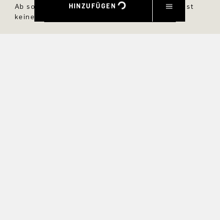
HINZUFÜGEN
Ab sofort bist Du immer up to date und verpasst
keine neuen Styles im DRYKORN Online Shop.
VORNAME
NACHNAME
E-MAIL
INTERESSEN
Ja, ich möchte über exklusive Angebote und
Produktvorschauen auf dem Laufenden bleiben.
Informationen zur Stornierung und Datenverarbeitung finden