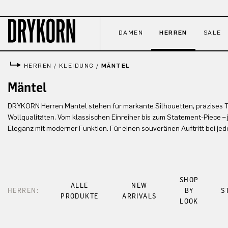
 Hauptinhalt springen
Zur Suche springen
Zur Hauptnavigation springen
DAMEN
HERREN
SALE
HERREN
/
KLEIDUNG
/
MÄNTEL
Mäntel
DRYKORN Herren Mäntel stehen für markante Silhouetten, präzises T
Wollqualitäten. Vom klassischen Einreiher bis zum Statement-Piece – 
Eleganz mit moderner Funktion. Für einen souveränen Auftritt bei jed
SHOP
ALLE
NEW
HERREN:
BY
S
PRODUKTE
ARRIVALS
LOOK