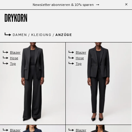
Kostenloser Versand ab 300 CHF
Zum Hauptinhalt springen
DAMEN
/
KLEIDUNG
/
ANZÜGE
Blazer
Blazer
Hose
Hose
Top
Top
Blazer
Blazer