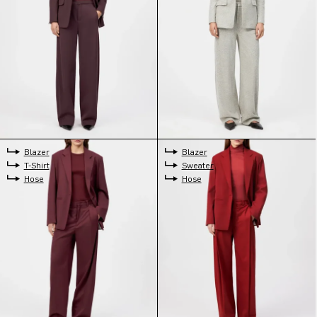
Blazer
Blazer
T-Shirt
Sweater
Hose
Hose