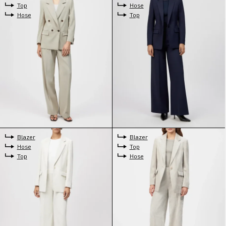
Top
Hose
Hose
Top
Blazer
Blazer
Hose
Top
Top
Hose