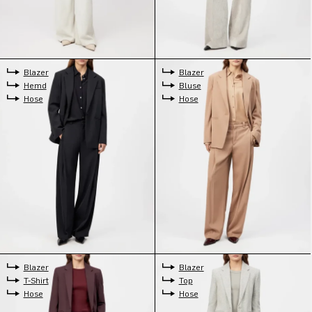
Blazer
Blazer
Hemd
Bluse
Hose
Hose
Blazer
Blazer
T-Shirt
Top
Hose
Hose