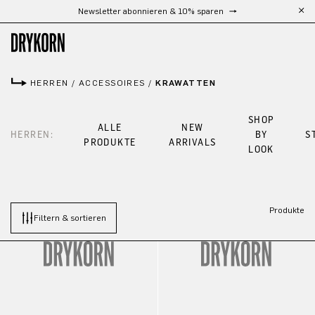
Newsletter abonnieren & 10% sparen
Zum Hauptinhalt springen
HERREN
/
ACCESSOIRES
/
KRAWATTEN
SHOP
ALLE
NEW
HERREN:
BY
S
PRODUKTE
ARRIVALS
LOOK
Produkte
Filtern & sortieren