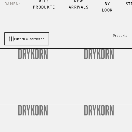
ALLE
NEW
DAMEN:
BY
ST
PRODUKTE
ARRIVALS
LOOK
Produkte
Filtern & sortieren