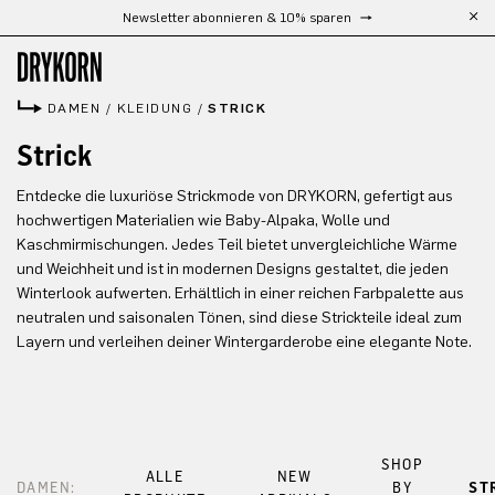
Newsletter abonnieren & 10% sparen
Zum Hauptinhalt springen
DAMEN
/
KLEIDUNG
/
STRICK
Strick
Entdecke die luxuriöse Strickmode von DRYKORN, gefertigt aus
hochwertigen Materialien wie Baby-Alpaka, Wolle und
Kaschmirmischungen. Jedes Teil bietet unvergleichliche Wärme
und Weichheit und ist in modernen Designs gestaltet, die jeden
Winterlook aufwerten. Erhältlich in einer reichen Farbpalette aus
neutralen und saisonalen Tönen, sind diese Strickteile ideal zum
Layern und verleihen deiner Wintergarderobe eine elegante Note.
SHOP
ALLE
NEW
DAMEN:
BY
ST