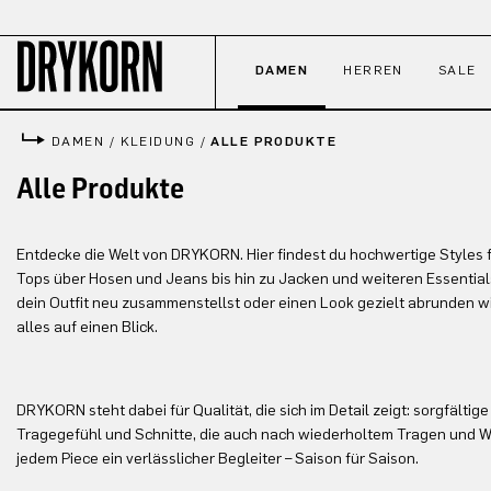
 Hauptinhalt springen
Zur Suche springen
Zur Hauptnavigation springen
DAMEN
HERREN
SALE
DAMEN
/
KLEIDUNG
/
ALLE PRODUKTE
Alle Produkte
Entdecke die Welt von DRYKORN. Hier findest du hochwertige Styles f
Tops über Hosen und Jeans bis hin zu Jacken und weiteren Essentials
dein Outfit neu zusammenstellst oder einen Look gezielt abrunden will
alles auf einen Blick.
DRYKORN steht dabei für Qualität, die sich im Detail zeigt: sorgfälti
Tragegefühl und Schnitte, die auch nach wiederholtem Tragen und 
jedem Piece ein verlässlicher Begleiter – Saison für Saison.