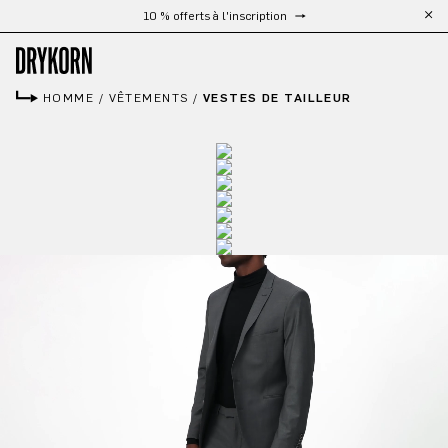
Livraison gratuite à partir de 300 €
Passer au contenu principal
HOMME
/
VÊTEMENTS
/
VESTES DE TAILLEUR