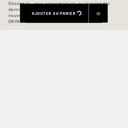
Désormais, vous serez toujours au courant des
dernières nouveautés et ne manquerez aucun
AJOUTER AU PANIER
nouveau modèle dans la boutique en ligne
DRYKORN.
PRÉNOM
NOM DE FAMILLE
COURRIEL
INTÉRÊT
Oui, je souhaite être tenu au courant des offres exclusives et