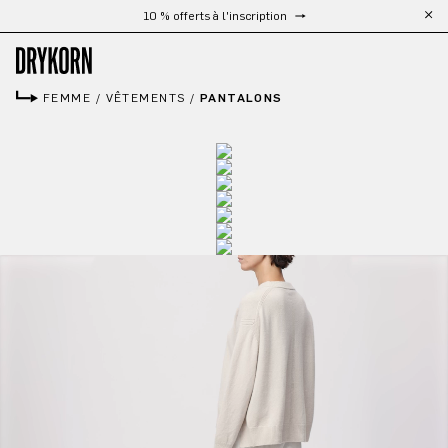
Livraison gratuite à partir de 300 €
Passer au contenu principal
FEMME
/
VÊTEMENTS
/
PANTALONS