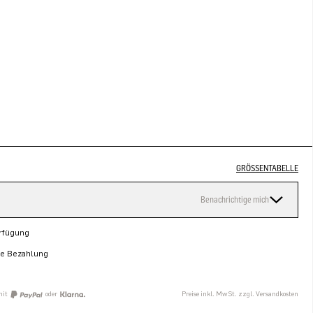
GRÖSSENTABELLE
Benachrichtige mich
erfügung
re Bezahlung
mit
oder
Preise inkl. MwSt. zzgl. Versandkosten