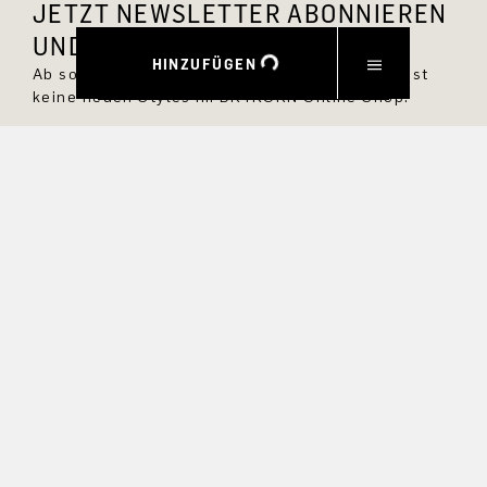
JETZT NEWSLETTER ABONNIEREN
UND 10 % RABATT SICHERN.
HINZUFÜGEN
Ab sofort bist Du immer up to date und verpasst
keine neuen Styles im DRYKORN Online Shop.
VORNAME
NACHNAME
E-MAIL
INTERESSEN