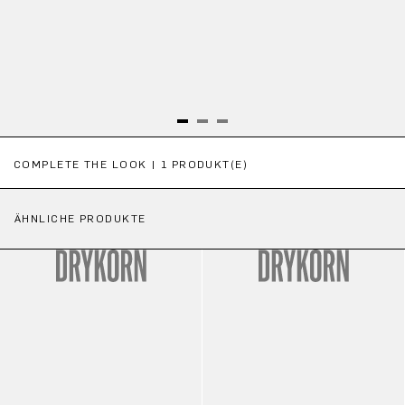
Produktgalerie überspringen
COMPLETE THE LOOK | 1 PRODUKT(E)
ÄHNLICHE PRODUKTE