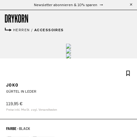
Kostenloser Versand ab 300 €
Zum Hauptinhalt springen
HERREN
/
ACCESSOIRES
JOKO
GÜRTEL IN LEDER
119,95 €
Preise inkl. MwSt. zzgl. Versandkosten
FARBE -
BLACK