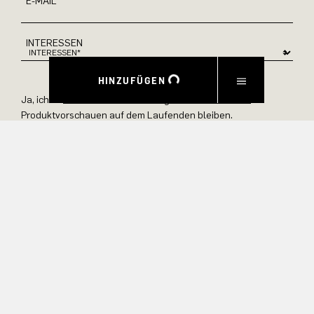
E-MAIL
INTERESSEN
HINZUFÜGEN
Ja, ich möchte über exklusive Angebote und
Produktvorschauen auf dem Laufenden bleiben.
Informationen zur Stornierung und Datenverarbeitung finden
Sie in unserer Datenschutzerklärung.
ABSENDEN
EXPERIENCE