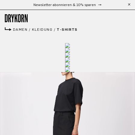
Kostenloser Versand ab 300 €
Zum Hauptinhalt springen
DAMEN
/
KLEIDUNG
/
T-SHIRTS