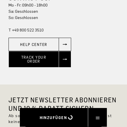
Mo - Fr: 09h00 - 18h00
Sa: Geschlossen
So: Geschlossen
T +49 800 522 3510
HELP CENTER
TRACK YOUR
ORDER
JETZT NEWSLETTER ABONNIEREN
UND 10 % RABATT SICHERN.
Ab sofort bist Du immer up to date und verpasst
HINZUFÜGEN
keine neuen Styles im DRYKORN Online Shop.