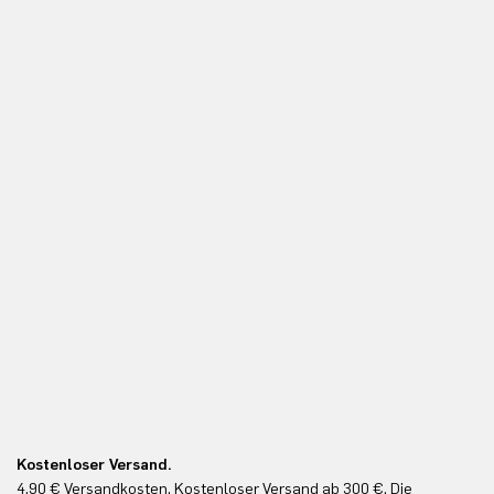
Kostenloser Versand.
Ko
4,90 € Versandkosten. Kostenloser Versand ab 300 €. Die
Ko