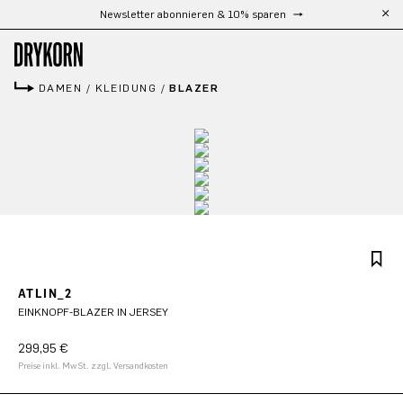
Kostenloser Versand ab 300 €
Zum Hauptinhalt springen
DAMEN
/
KLEIDUNG
/
BLAZER
ATLIN_2
EINKNOPF-BLAZER IN JERSEY
299,95 €
Preise inkl. MwSt. zzgl. Versandkosten