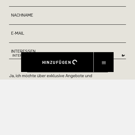
NACHNAME
E-MAIL
INTERESSEN
HINZUFÜGEN
Ja, ich möchte über exklusive Angebote und
Produktvorschauen auf dem Laufenden bleiben.
Informationen zur Stornierung und Datenverarbeitung finden
Sie in unserer Datenschutzerklärung.
ABSENDEN