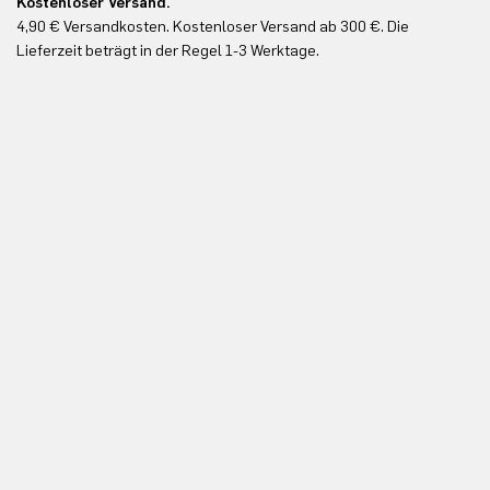
Kostenloser Versand.
Ko
4,90 € Versandkosten. Kostenloser Versand ab 300 €. Die
Ko
Lieferzeit beträgt in der Regel 1-3 Werktage.
In