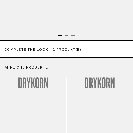
Produktgalerie überspringen
COMPLETE THE LOOK | 1 PRODUKT(E)
ÄHNLICHE PRODUKTE