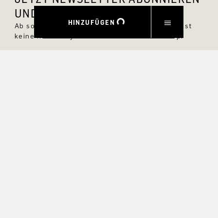
UND 10 % RABATT SICHERN.
HINZUFÜGEN
Ab sofort bist Du immer up to date und verpasst
keine neuen Styles im DRYKORN Online Shop.
VORNAME
NACHNAME
E-MAIL
INTERESSEN
Ja, ich möchte über exklusive Angebote und