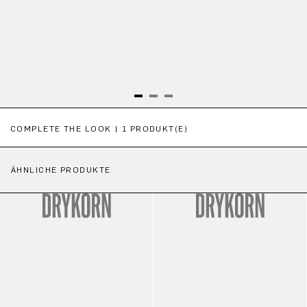
Produktgalerie überspringen
COMPLETE THE LOOK | 1 PRODUKT(E)
ÄHNLICHE PRODUKTE