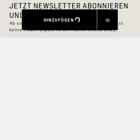
JETZT NEWSLETTER ABONNIEREN
UND 10 % RABATT SICHERN.
HINZUFÜGEN
Ab sofort bist Du immer up to date und verpasst
keine neuen Styles im DRYKORN Online Shop.
VORNAME
NACHNAME
E-MAIL
INTERESSEN