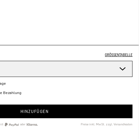
GRÖSSENTABELLE
Tage
re Bezahlung
HINZUFÜGEN
mit
oder
Preise inkl. MwSt. zzgl. Versandkosten