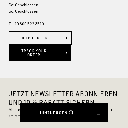
Sa: Geschlossen
So: Geschlossen
T +49 800 522 3510
HELP CENTER
TRACK YOUR
ORDER
JETZT NEWSLETTER ABONNIEREN
UND 10 % RABATT SICHERN.
Ab sofort bist Du immer up to date und verpasst
HINZUFÜGEN
keine neuen Styles im DRYKORN Online Shop.