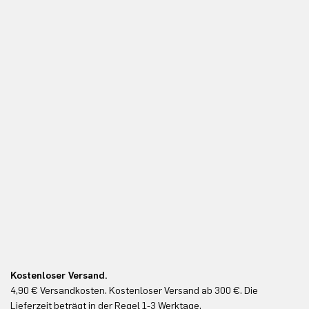
Kostenloser Versand.
Ko
4,90 € Versandkosten. Kostenloser Versand ab 300 €. Die
Ko
Lieferzeit beträgt in der Regel 1-3 Werktage.
In