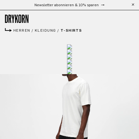
Kostenloser Versand ab 300 €
Zum Hauptinhalt springen
HERREN
/
KLEIDUNG
/
T-SHIRTS