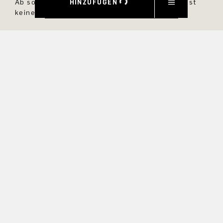
HINZUFÜGEN
Ab sofort bist Du immer up to date und verpasst
keine neuen Styles im DRYKORN Online Shop.
VORNAME
NACHNAME
E-MAIL
INTERESSEN
Ja, ich möchte über exklusive Angebote und
Produktvorschauen auf dem Laufenden bleiben.
Informationen zur Stornierung und Datenverarbeitung finden